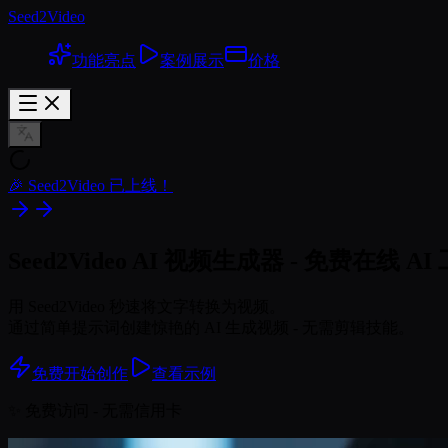
Seed2Video
功能亮点
案例展示
价格
🎉 Seed2Video 已上线！
Seed2Video AI 视频生成器 -
免费在线
AI
用 Seed2Video 秒速将文字转换为视频。
通过简单提示词创建惊艳的 AI 生成视频 - 无需剪辑技能。
免费开始创作
查看示例
✨ 免费访问 - 无需信用卡