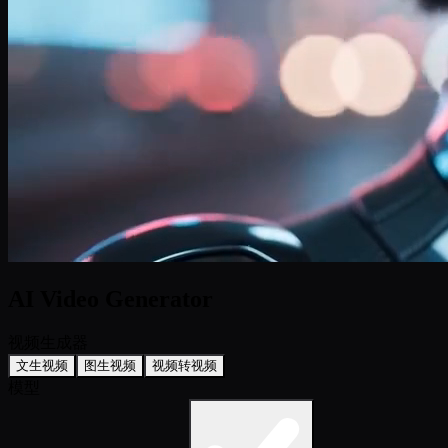
AI Video Generator
视频生成器
文生视频
图生视频
视频转视频
模型