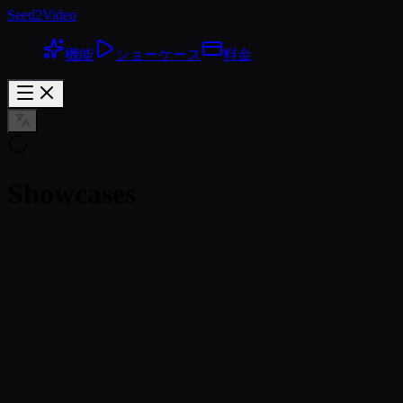
Seed2Video
機能
ショーケース
料金
Showcases
ThinkAny