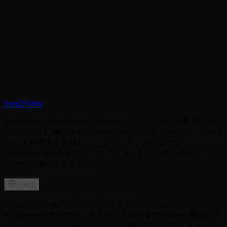
Pagen
AI Landing Page Generator
SoraFM
AI Video Generator
PodLM
AI Podcast Generator
Seed2Video
Seed2VideoはByteDanceのSeedanceを含む主要なAI動画生成
モデルの上に構築されたユーザーフレンドリーなインターフ
ェースを提供する独立したプラットフォームです。
ByteDanceや他のモデルプロバイダーとの提携、承認、スポ
ンサー関係はありません。
日本語
Seed2Videoは独立したサービスです。「Seedance」は
ByteDanceの製品です。私たちはAPI経由でSeedance機能にア
クセスしており、ByteDanceとの提携や承認はありません。