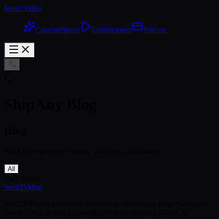
Seed2Video
Características
Exhibiciones
Precios
ShipAny Blog
Blog
Read latest product features, solutions, and updates.
All
No Content
Seed2Video
Seed2Video es una plataforma independiente que proporciona una
interfaz fácil de usar construida sobre los modelos líderes de